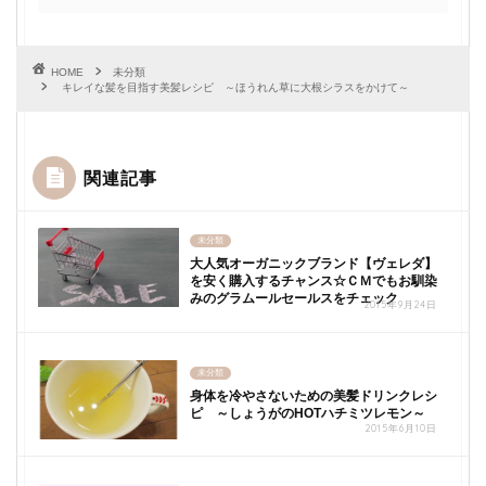
HOME
未分類
キレイな髪を目指す美髪レシピ ～ほうれん草に大根シラスをかけて～
関連記事
未分類
大人気オーガニックブランド【ヴェレダ】
を安く購入するチャンス☆ＣＭでもお馴染
みのグラムールセールスをチェック
2015年9月24日
未分類
身体を冷やさないための美髪ドリンクレシ
ピ ～しょうがのHOTハチミツレモン～
2015年6月10日