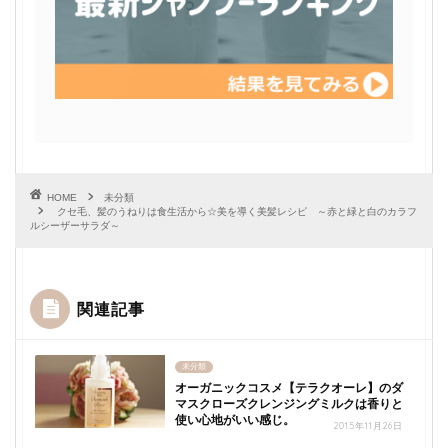
HOME
未分類
クセ毛、髪のうねりは食生活から☆美を導く美髪レシピ ～赤と緑と白のカラフ
ルシーザーサラダ～
関連記事
未分類
オーガニックコスメ【テラクオーレ】のダ
マスクローズクレンジングミルクは香りと
使い心地がいい感じ。
2015年11月26日