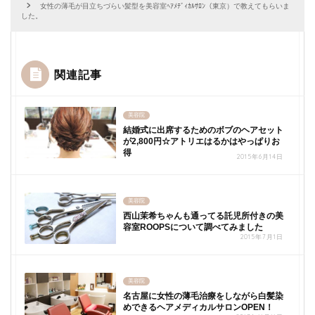
女性の薄毛が目立ちづらい髪型を美容室ﾍｱﾒﾃﾞｨｶﾙｻﾛﾝ（東京）で教えてもらいま
した。
関連記事
美容院
結婚式に出席するためのボブのヘアセット
が2,800円☆アトリエはるかはやっぱりお
得
2015年6月14日
美容院
西山茉希ちゃんも通ってる託児所付きの美
容室ROOPSについて調べてみました
2015年7月1日
美容院
名古屋に女性の薄毛治療をしながら白髪染
めできるヘアメディカルサロンOPEN！