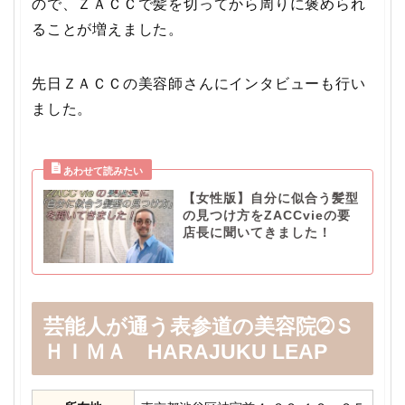
ので、ＺＡＣＣで髪を切ってから周りに褒められ
ることが増えました。
先日ＺＡＣＣの美容師さんにインタビューも行い
ました。
【女性版】自分に似合う髪型
の見つけ方をZACCvieの要
店長に聞いてきました！
芸能人が通う表参道の美容院➁Ｓ
ＨＩＭＡ HARAJUKU LEAP