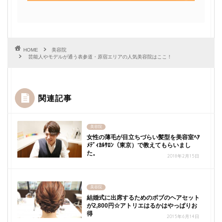
HOME
美容院
芸能人やモデルが通う表参道・原宿エリアの人気美容院はここ！
関連記事
美容院
女性の薄毛が目立ちづらい髪型を美容室ﾍｱ
ﾒﾃﾞｨｶﾙｻﾛﾝ（東京）で教えてもらいまし
た。
2018年2月15日
美容院
結婚式に出席するためのボブのヘアセット
が2,800円☆アトリエはるかはやっぱりお
得
2015年6月14日