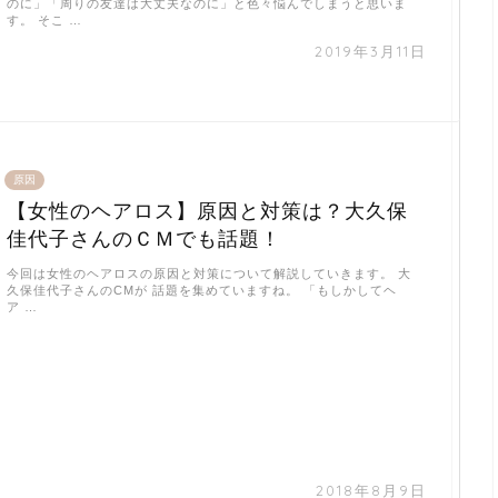
のに」「周りの友達は大丈夫なのに」と色々悩んでしまうと思いま
す。 そこ …
2019年3月11日
原因
【女性のヘアロス】原因と対策は？大久保
佳代子さんのＣＭでも話題！
今回は女性のヘアロスの原因と対策について解説していきます。 大
久保佳代子さんのCMが 話題を集めていますね。 「もしかしてヘ
ア …
2018年8月9日