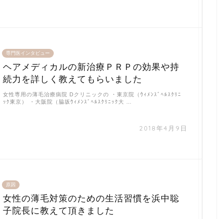
専門医インタビュー
ヘアメディカルの新治療ＰＲＰの効果や持
続力を詳しく教えてもらいました
女性専用の薄毛治療病院 Dクリニックの ・東京院（ｳｨﾒﾝｽﾞﾍﾙｽｸﾘﾆ
ｯｸ東京） ・大阪院（脇坂ｳｨﾒﾝｽﾞﾍﾙｽｸﾘﾆｯｸ大 …
2018年4月9日
原因
女性の薄毛対策のための生活習慣を浜中聡
子院長に教えて頂きました