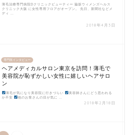
薄毛治療専門病院Dクリニックビューティー 脇坂ウィメンズヘルス
クリニック大阪 に女性専用フロアがオープン。 先日、新聞社などメ
ディ …
2018年4月3日
専門医インタビュー
ヘアメディカルサロン東京を訪問！薄毛で
美容院が恥ずかしい女性に嬉しいヘアサロ
ン
薄毛が気になり美容院に行きづらい
美容師さんにどう思われる
か不安
他のお客さんの目が気に …
2018年2月18日