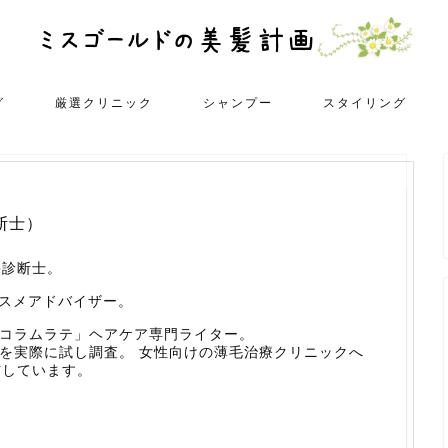
グ
厳選クリニック
シャンプー
スタイリング
断士）
髪診断士。
コスメアドバイザー。
「コラムラテ」ヘアケア専門ライター。
ーを実際に試し調査。 女性向けの薄毛治療クリニックへ
信しています。