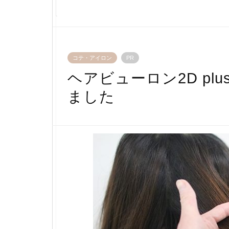
コテ・アイロン
PR
ヘアビューロン2D p
ました