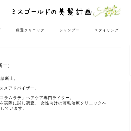
グ
厳選クリニック
シャンプー
スタイリング
断士）
髪診断士。
コスメアドバイザー。
「コラムラテ」ヘアケア専門ライター。
ーを実際に試し調査。 女性向けの薄毛治療クリニックへ
信しています。