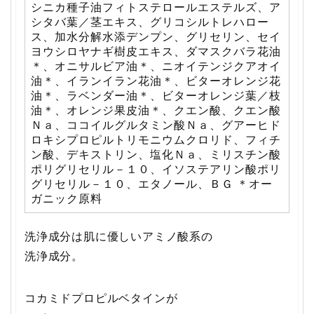
シニカ種子油フィトステロールエステルズ、ア
シタバ葉／茎エキス、グリコシルトレハロー
ス、加水分解水添デンプン、グリセリン、セイ
ヨウシロヤナギ樹皮エキス、ダマスクバラ花油
＊、オニサルビア油＊、ニオイテンジクアオイ
油＊、イランイラン花油＊、ビターオレンジ花
油＊、ラベンダー油＊、ビターオレンジ葉／枝
油＊、オレンジ果皮油＊、クエン酸、クエン酸
Ｎａ、ココイルグルタミン酸Ｎａ、グアーヒド
ロキシプロピルトリモニウムクロリド、フィチ
ン酸、デキストリン、塩化Ｎａ、ミリスチン酸
ポリグリセリル－１０、イソステアリン酸ポリ
グリセリル－１０、エタノール、ＢＧ ＊オー
ガニック原料
洗浄成分は肌に優しいアミノ酸系の
洗浄成分。
コカミドプロピルベタインが