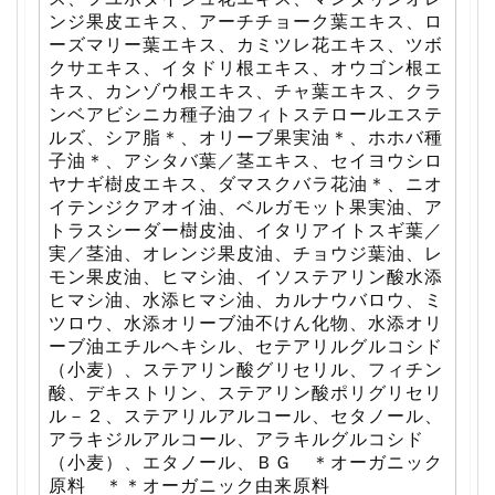
ンジ果皮エキス、アーチチョーク葉エキス、ロ
ーズマリー葉エキス、カミツレ花エキス、ツボ
クサエキス、イタドリ根エキス、オウゴン根エ
キス、カンゾウ根エキス、チャ葉エキス、クラ
ンベアビシニカ種子油フィトステロールエステ
ルズ、シア脂＊、オリーブ果実油＊、ホホバ種
子油＊、アシタバ葉／茎エキス、セイヨウシロ
ヤナギ樹皮エキス、ダマスクバラ花油＊、ニオ
イテンジクアオイ油、ベルガモット果実油、ア
トラスシーダー樹皮油、イタリアイトスギ葉／
実／茎油、オレンジ果皮油、チョウジ葉油、レ
モン果皮油、ヒマシ油、イソステアリン酸水添
ヒマシ油、水添ヒマシ油、カルナウバロウ、ミ
ツロウ、水添オリーブ油不けん化物、水添オリ
ーブ油エチルヘキシル、セテアリルグルコシド
（小麦）、ステアリン酸グリセリル、フィチン
酸、デキストリン、ステアリン酸ポリグリセリ
ル－２、ステアリルアルコール、セタノール、
アラキジルアルコール、アラキルグルコシド
（小麦）、エタノール、ＢＧ ＊オーガニック
原料 ＊＊オーガニック由来原料