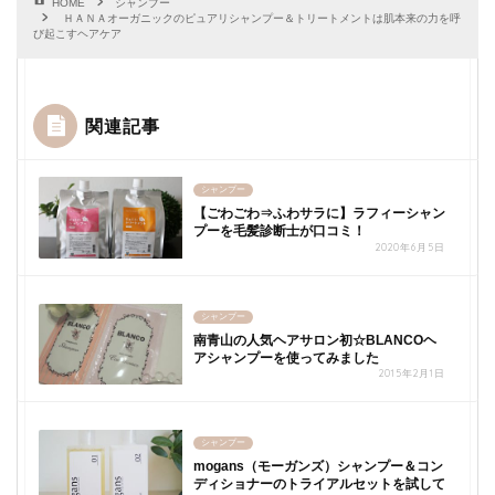
HOME
シャンプー
ＨＡＮＡオーガニックのピュアリシャンプー＆トリートメントは肌本来の力を呼
び起こすヘアケア
関連記事
シャンプー
【ごわごわ⇒ふわサラに】ラフィーシャン
プーを毛髪診断士が口コミ！
2020年6月5日
シャンプー
南青山の人気ヘアサロン初☆BLANCOヘ
アシャンプーを使ってみました
2015年2月1日
シャンプー
mogans（モーガンズ）シャンプー＆コン
ディショナーのトライアルセットを試して