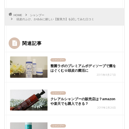
HOME
シャンプー
頭皮のふけ、かゆみに嬉しい【髪美力】を試してみた口コミ
関連記事
シャンプー
整菌ラボのプレミアムボディソープで菌を
はぐくむ☆頭皮の菌活に
2015年8月27日
シャンプー
クレアルシャンプーの販売店は？amazon
や楽天でも購入できる？
2019年2月26日
シャンプー