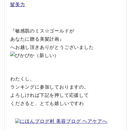
髪美力
『敏感肌のミス☆ゴールドが
あなたに贈る美髪計画』
へお越し頂きありがとうございました
わたくし、
ランキングに参加しておりますの。
よろしければ下記を押して応援して
くださると、とても嬉しいですわ