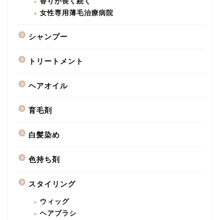
香りが長く続く
女性専用薄毛治療病院
シャンプー
トリートメント
ヘアオイル
育毛剤
白髪染め
色持ち剤
スタイリング
ウィッグ
ヘアブラシ