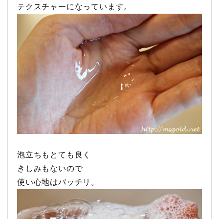
テクスチャーになっています。
泡立ちもとても良く
きしみもないので
使い心地はバッチリ。