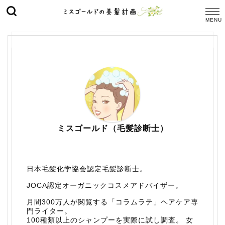
ミスゴールド（毛髪診断士）
日本毛髪化学協会認定毛髪診断士。
JOCA認定オーガニックコスメアドバイザー。
月間300万人が閲覧する「コラムラテ」ヘアケア専
門ライター。
100種類以上のシャンプーを実際に試し調査。 女