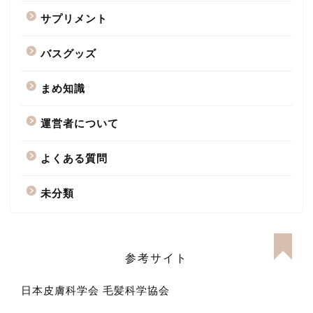
サプリメント
バスグッズ
まめ知識
運営者について
よくある質問
未分類
参考サイト
日本皮膚科学会
毛髪科学協会