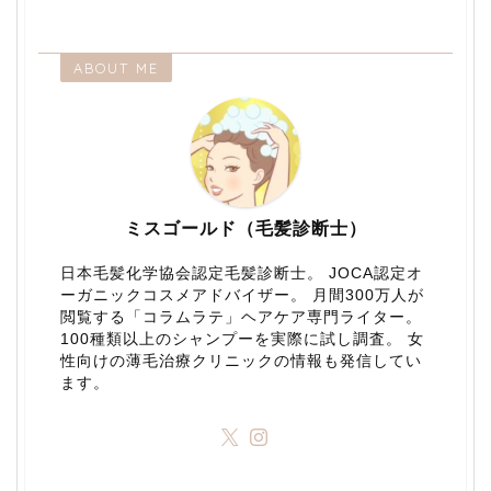
ABOUT ME
ミスゴールド（毛髪診断士）
日本毛髪化学協会認定毛髪診断士。 JOCA認定オ
ーガニックコスメアドバイザー。 月間300万人が
閲覧する「コラムラテ」ヘアケア専門ライター。
100種類以上のシャンプーを実際に試し調査。 女
性向けの薄毛治療クリニックの情報も発信してい
ます。