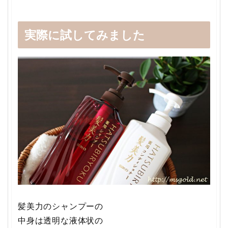
実際に試してみました
髪美力のシャンプーの
中身は透明な液体状の