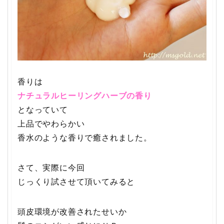
香りは
ナチュラルヒーリングハーブの香り
となっていて
上品でやわらかい
香水のような香りで癒されました。
さて、実際に今回
じっくり試させて頂いてみると
頭皮環境が改善されたせいか