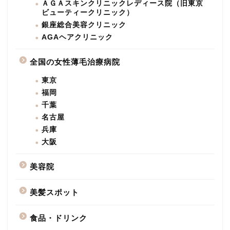
ＡＧＡスキンクリニックレディース院（旧東京
ビューティークリニック）
銀座総合美容クリニック
AGAヘアクリニック
全国の女性薄毛治療病院
東京
福岡
千葉
名古屋
兵庫
大阪
美容院
美髪スポット
食品・ドリンク