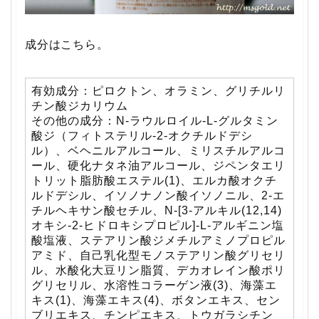
成分はこちら。
有効成分：ピロクトン、オラミン、グリチルリ
チン酸ジカリウム
その他の成分：N-ラウルロイル-L-グルタミン
酸ジ（フィトステリル-2-オクチルドデシ
ル）、ベヘニルアルコール、ミリスチルアルコ
ール、硬化ナタネ油アルコール、ジペンタエリ
トリット脂肪酸エステル(1)、エルカ酸オクチ
ルドデシル、イソノナノン酸イソノニル、2-エ
チルヘキサン酸セチル、N-[3-アルキル(12,14)
オキシ-2-ヒドロキシプロピル]-L-アルギニン塩
酸塩液、ステアリン酸ジメチルアミノプロピル
アミド、自己乳化型モノステアリン酸グリセリ
ル、水酸化大豆リン脂質、デカオレイン酸ポリ
グリセリル、水溶性コラーゲン液(3)、海藻エ
キス(1)、海藻エキス(4)、ボタンエキス、セン
ブリエキス、チンピエキス、トウガラシチン