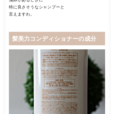
特に良さそうなシャンプーと
言えますわ。
髪美力コンディショナーの成分