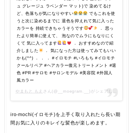
ュ グレージュ ラベンダー マット)で 染めてるけ
ど、色落ちが気になりやすい
でもこれを使
うと次に染めるまでに 退色を抑えれて気に入った
カラーを 持続できちゃうそうです
． 思っ
たより簡単に使えて、 泡なのでムラにもなりにく
くて 気に入ってます
． おすすめなので紹
介しました
． 気になった方は使ってみてもいい
かも(^^) ． ． ． #イロモチ #いろもち #イロモチ
クールリペア #ヘアカラー復元トリートメント #退
色 #PR #サロモ #サロンモデル #美容院 #外国人
風カラー
やまもと もえ
さん(@__moegram.__)がシェアした投稿 –
iro-mochi(イロモチ)を上手く取り入れたら長い期
間お気に入りのキレイな髪色が楽しめます。