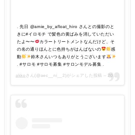
. 先日 @amie_by_afloat_hiro さんとの撮影のと
きに#イロモチ で髪色の黄ばみを消していただい
たよ〜〜
カラートリートメントなんだけど、そ
の名の通りほんとに色持ちがはんぱないの
感
動
鈴木さんいつもありがとうございます
. #サロモ #サロモ募集 #サロンモデル募集 .
akko
さん(@aec__ni__2)がシェアした投稿 –
2018年10月月7日午後12時21分PDT