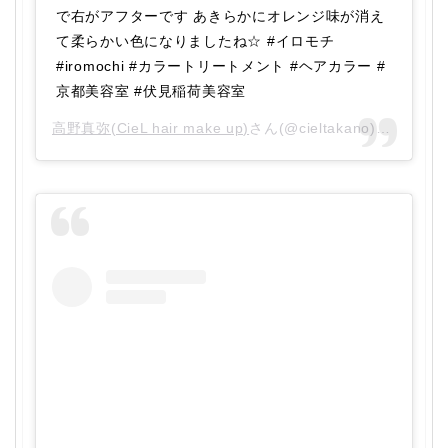
で右がアフターです あきらかにオレンジ味が消え
て柔らかい色になりましたね☆ #イロモチ
#iromochi #カラートリートメント #ヘアカラー #
京都美容室 #伏見稲荷美容室
高野真弥(CieL hair make up)
さん(@cieltakano)がシェアした投稿 –