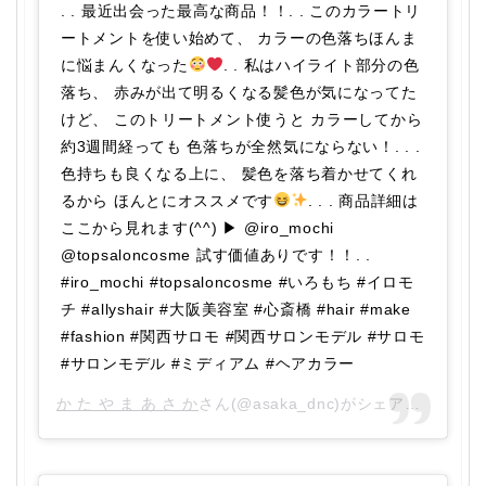
. . 最近出会った最高な商品！！. . このカラートリ
ートメントを使い始めて、 カラーの色落ちほんま
に悩まんくなった
. . 私はハイライト部分の色
落ち、 赤みが出て明るくなる髪色が気になってた
けど、 このトリートメント使うと カラーしてから
約3週間経っても 色落ちが全然気にならない！. . .
色持ちも良くなる上に、 髪色を落ち着かせてくれ
るから ほんとにオススメです
. . . 商品詳細は
ここから見れます(^^) ▶︎ @iro_mochi
@topsaloncosme 試す価値ありです！！. .
#iro_mochi #topsaloncosme #いろもち #イロモ
チ #allyshair #大阪美容室 #心斎橋 #hair #make
#fashion #関西サロモ #関西サロンモデル #サロモ
#サロンモデル #ミディアム #ヘアカラー
か た や ま あ さ か
さん(@asaka_dnc)がシェアした投稿 –