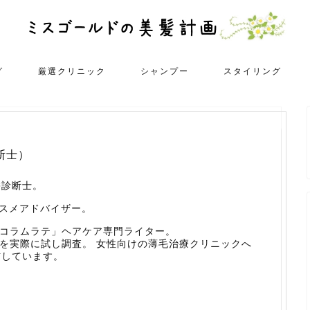
グ
厳選クリニック
シャンプー
スタイリング
断士）
髪診断士。
コスメアドバイザー。
「コラムラテ」ヘアケア専門ライター。
ーを実際に試し調査。 女性向けの薄毛治療クリニックへ
信しています。