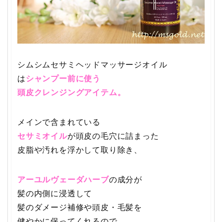
シムシムセサミヘッドマッサージオイル
は
シャンプー前に使う
頭皮クレンジングアイテム。
メインで含まれている
セサミオイル
が頭皮の毛穴に詰まった
皮脂や汚れを浮かして取り除き、
アーユルヴェーダハーブ
の成分が
髪の内側に浸透して
髪のダメージ補修や頭皮・毛髪を
健やかに保ってくれるので